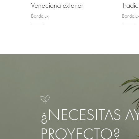
Veneciana exterior
Tradic
Bandalux
Bandalu
¿NECESITAS A
PROYECTO?