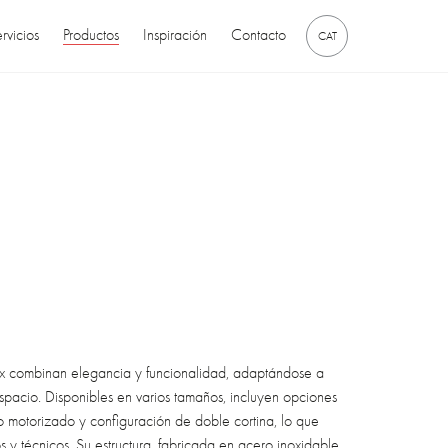
rvicios
Productos
Inspiración
Contacto
CAT
lux combinan elegancia y funcionalidad, adaptándose a
spacio. Disponibles en varios tamaños, incluyen opciones
 motorizado y configuración de doble cortina, lo que
s y técnicos. Su estructura, fabricada en acero inoxidable