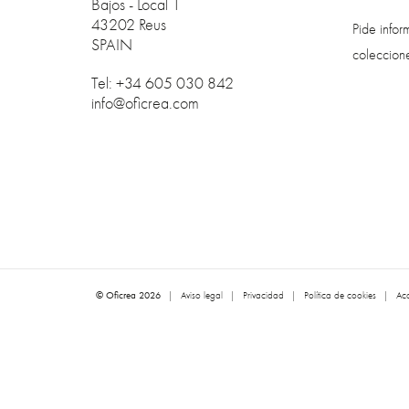
Bajos - Local 1
43202 Reus
Pide info
SPAIN
coleccion
Tel: +34 605 030 842
info@oficrea.com
© Oficrea 2026
|
Aviso legal
|
Privacidad
|
Política de cookies
|
Acc