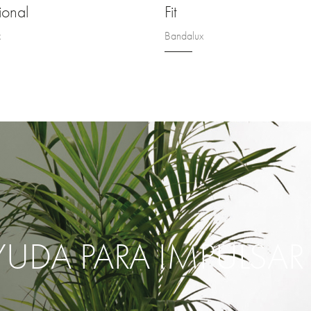
ional
Fit
x
Bandalux
YUDA PARA IMPULSA