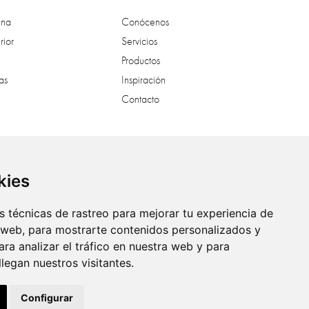
ina
Conócenos
rior
Servicios
Productos
as
Inspiración
Contacto
al
kies
 técnicas de rastreo para mejorar tu experiencia de
 web, para mostrarte contenidos personalizados y
ra analizar el tráfico en nuestra web y para
egan nuestros visitantes.
Configurar