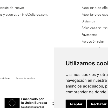
rmación de nuevas
Mobiliario de ofic
es y eventos en
info@oficrea.com
.
Mobiliario de exte
Divisorias
Soluciones acústic
Pavimentos
Protección solar
Complementos
Creatividad veget
Vestuarios
Utilizamos coo
Usamos cookies y otras
esibilidad
|
Banner de cookies
navegación en nuestra
anuncios adecuados, pa
comprender de donde ll
Aceptar
Rechazar