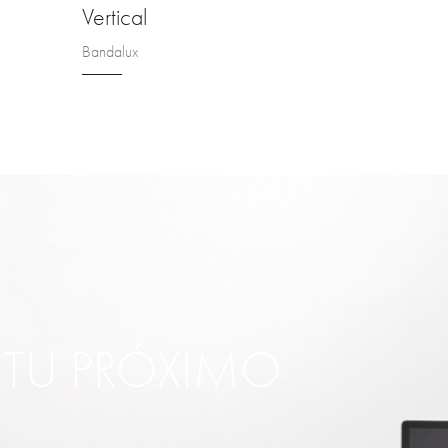
Vertical
Bandalux
R TU PRÓXIMO