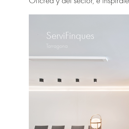
Oficrea y del sector, e inspírat
ServiFinques
Tarragona