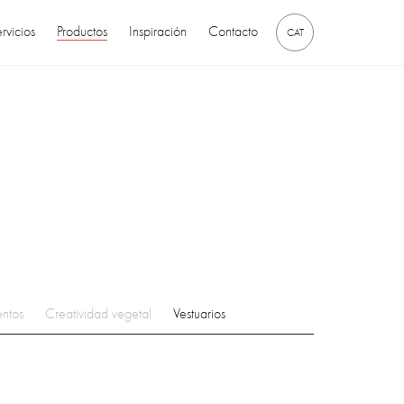
rvicios
Productos
Inspiración
Contacto
CAT
ntos
Creatividad vegetal
Vestuarios