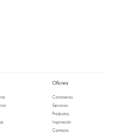
Oficrea
ina
Conócenos
rior
Servicios
Productos
as
Inspiración
Contacto