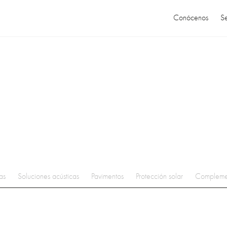
Conócenos
Se
as
Soluciones acústicas
Pavimentos
Protección solar
Compleme