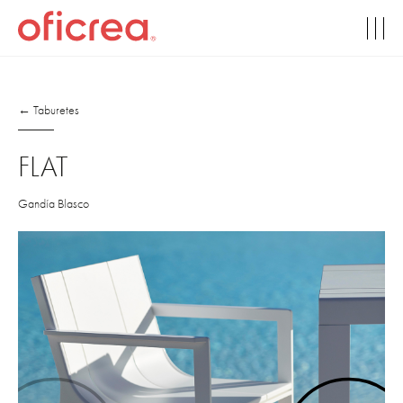
← Taburetes
FLAT
Gandía Blasco