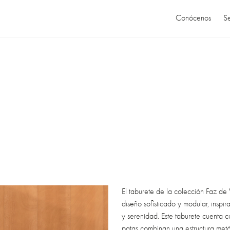
Conócenos
Se
El taburete de la colección Faz de
diseño sofisticado y modular, inspi
y serenidad. Este taburete cuenta c
patas combinan una estructura metá