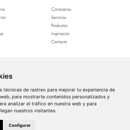
ina
Conócenos
rior
Servicios
Productos
as
Inspiración
Contacto
al
kies
 técnicas de rastreo para mejorar tu experiencia de
 web, para mostrarte contenidos personalizados y
ra analizar el tráfico en nuestra web y para
egan nuestros visitantes.
Configurar