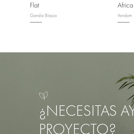
Flat
Africa
Gandía Blasco
Vondom
¿NECESITAS A
PROYECTO?