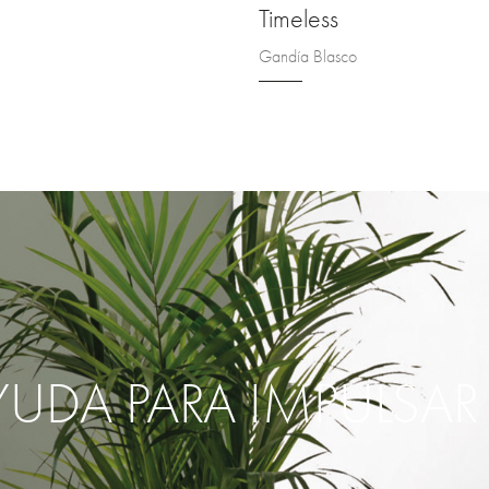
Timeless
Gandía Blasco
YUDA PARA IMPULSA