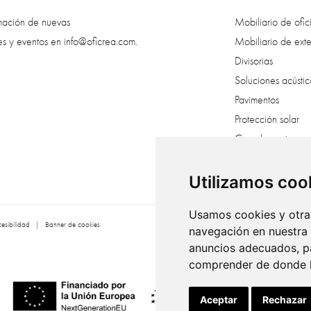
rmación de nuevas
Mobiliario de ofic
es y eventos en
info@oficrea.com
.
Mobiliario de exte
Divisorias
Soluciones acústic
Pavimentos
Protección solar
Complementos
Creatividad veget
Vestuarios
Utilizamos coo
Usamos cookies y otras
esibilidad
|
Banner de cookies
navegación en nuestra
anuncios adecuados, pa
comprender de donde ll
Aceptar
Rechazar