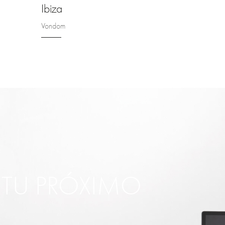
Ibiza
Vondom
R TU PRÓXIMO