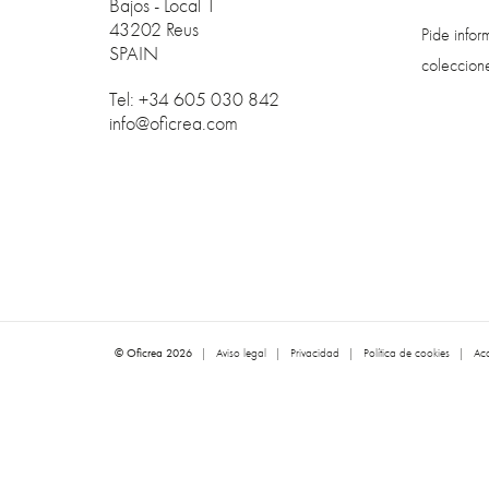
Bajos - Local 1
43202 Reus
Pide info
SPAIN
coleccion
Tel: +34 605 030 842
info@oficrea.com
© Oficrea 2026
|
Aviso legal
|
Privacidad
|
Política de cookies
|
Acc