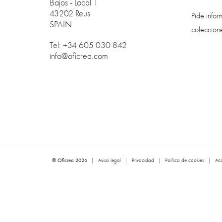
Bajos - Local 1
43202 Reus
Pide info
SPAIN
coleccion
Tel: +34 605 030 842
info@oficrea.com
© Oficrea 2026
|
Aviso legal
|
Privacidad
|
Política de cookies
|
Acc