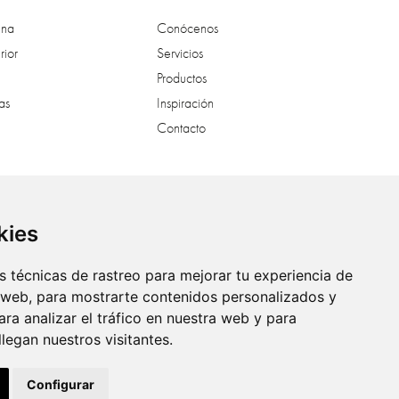
ina
Conócenos
rior
Servicios
Productos
as
Inspiración
Contacto
al
kies
 técnicas de rastreo para mejorar tu experiencia de
 web, para mostrarte contenidos personalizados y
ra analizar el tráfico en nuestra web y para
egan nuestros visitantes.
Configurar