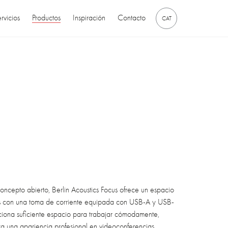
rvicios
Productos
Inspiración
Contacto
CAT
 concepto abierto, Berlin Acoustics Focus ofrece un espacio
s con una toma de corriente equipada con USB-A y USB-
ciona suficiente espacio para trabajar cómodamente,
za una apariencia profesional en videoconferencias.