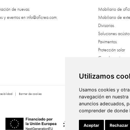
rmación de nuevas
Mobiliario de ofic
es y eventos en
info@oficrea.com
.
Mobiliario de exte
Divisorias
Soluciones acústic
Pavimentos
Protección solar
Complementos
Creatividad veget
Vestuarios
Utilizamos coo
Usamos cookies y otras
esibilidad
|
Banner de cookies
navegación en nuestra
anuncios adecuados, pa
comprender de donde ll
Aceptar
Rechazar