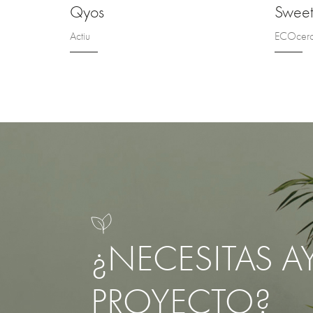
Qyos
Swee
Actiu
ECOcer
¿NECESITAS A
PROYECTO?