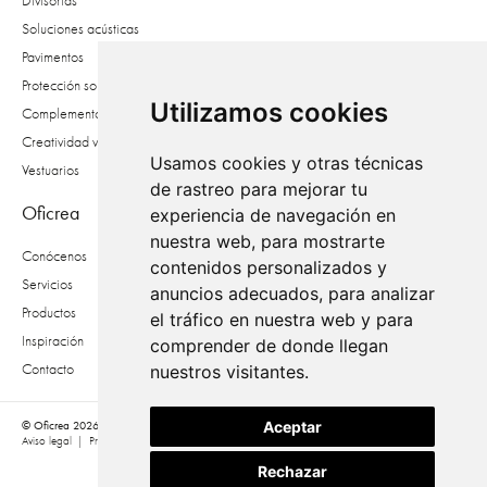
Divisorias
Soluciones acústicas
Pavimentos
Protección solar
Utilizamos cookies
Complementos
Creatividad vegetal
Usamos cookies y otras técnicas
Vestuarios
de rastreo para mejorar tu
Oficrea
experiencia de navegación en
nuestra web, para mostrarte
Conócenos
contenidos personalizados y
Servicios
anuncios adecuados, para analizar
Productos
el tráfico en nuestra web y para
Inspiración
comprender de donde llegan
Contacto
nuestros visitantes.
Aceptar
© Oficrea 2026
Aviso legal
|
Privacidad
|
Política de cookies
|
Accesibilidad
Rechazar