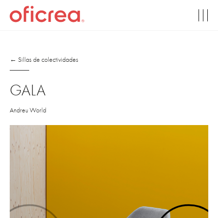
← Sillas de colectividades
GALA
Andreu World