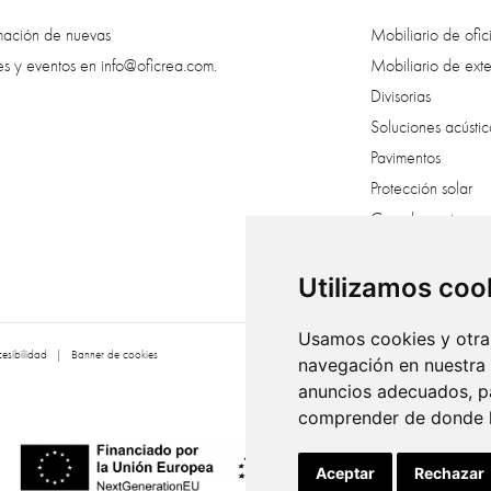
rmación de nuevas
Mobiliario de ofic
es y eventos en
info@oficrea.com
.
Mobiliario de exte
Divisorias
Soluciones acústic
Pavimentos
Protección solar
Complementos
Creatividad veget
Vestuarios
Utilizamos coo
Usamos cookies y otras
esibilidad
|
Banner de cookies
navegación en nuestra
anuncios adecuados, pa
comprender de donde ll
Aceptar
Rechazar