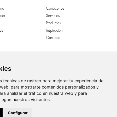
ina
Conócenos
rior
Servicios
Productos
as
Inspiración
Contacto
al
kies
 técnicas de rastreo para mejorar tu experiencia de
 web, para mostrarte contenidos personalizados y
ra analizar el tráfico en nuestra web y para
egan nuestros visitantes.
Configurar