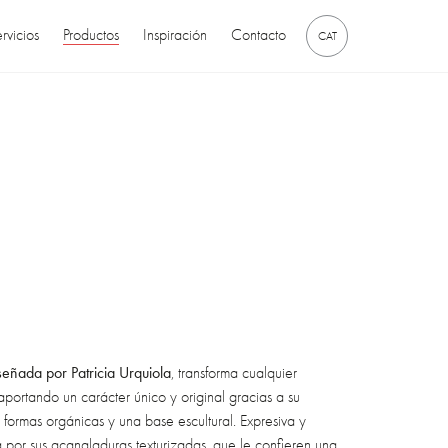
rvicios
Productos
Inspiración
Contacto
CAT
eñada por Patricia Urquiola
, transforma cualquier
aportando un carácter único y original gracias a su
formas orgánicas y una base escultural. Expresiva y
a por sus acanaladuras texturizadas, que le confieren una