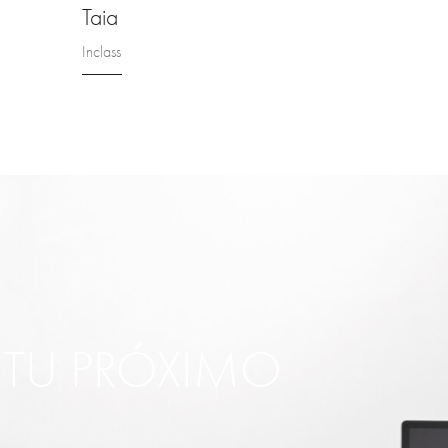
Taia
Inclass
R TU PRÓXIMO