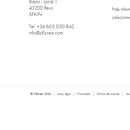
Bajos - Local 1
43202 Reus
Pide info
SPAIN
coleccion
Tel: +34 605 030 842
info@oficrea.com
© Oficrea 2026
|
Aviso legal
|
Privacidad
|
Política de cookies
|
Acc