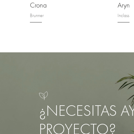
Crona
Aryn
Brunner
Inclass
¿NECESITAS A
PROYECTO?