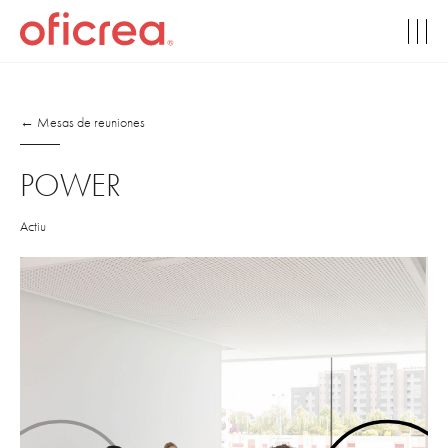
← Mesas de reuniones
POWER
Actiu