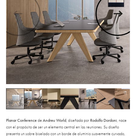
Planar Conference
de
Andreu World
, diseñada por
Rodolfo Dordoni
, nace
con el propósito de ser un elemento central en las reuniones. Su diseño
presenta un sobre biselado con un borde de aluminio suavemente curvado,