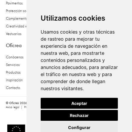
Pavimentos
Protección solar
Utilizamos cookies
Complementos
Creatividad vegetal
Usamos cookies y otras técnicas
Vestuarios
de rastreo para mejorar tu
Oficrea
experiencia de navegación en
nuestra web, para mostrarte
Conócenos
contenidos personalizados y
Servicios
anuncios adecuados, para analizar
Productos
el tráfico en nuestra web y para
Inspiración
comprender de donde llegan
Contacto
nuestros visitantes.
Aceptar
© Oficrea 2026
Aviso legal
|
Privacidad
|
Política de cookies
|
Accesibilidad
Rechazar
Configurar