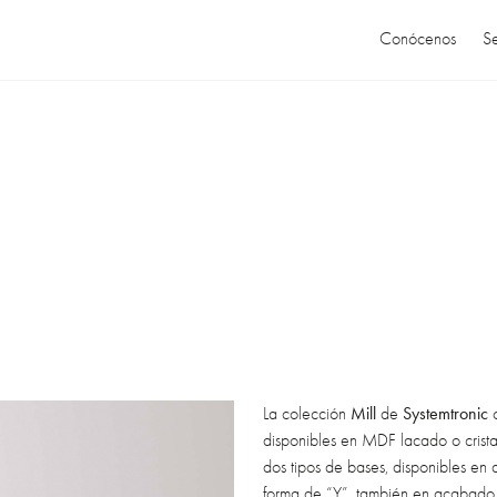
Conócenos
Se
Mill
Systemtronic
La colección
de
o
disponibles en MDF lacado o crista
dos tipos de bases, disponibles en 
forma de “Y”, también en acabado