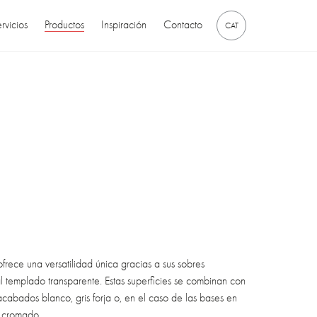
rvicios
Productos
Inspiración
Contacto
CAT
frece una versatilidad única gracias a sus sobres
l templado transparente. Estas superficies se combinan con
acabados blanco, gris forja o, en el caso de las bases en
 cromado.