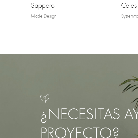
Sapporo
Celes
Made Design
Systemtro
¿NECESITAS A
PROYECTO?