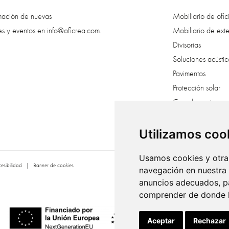
rmación de nuevas
Mobiliario de ofic
es y eventos en
info@oficrea.com
.
Mobiliario de exte
Divisorias
Soluciones acústic
Pavimentos
Protección solar
Complementos
Creatividad veget
Vestuarios
Utilizamos coo
Usamos cookies y otras
esibilidad
|
Banner de cookies
navegación en nuestra
anuncios adecuados, pa
comprender de donde ll
Aceptar
Rechazar