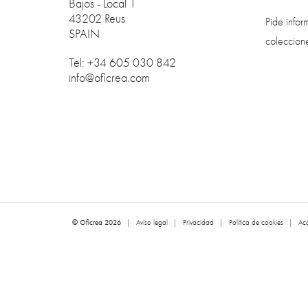
Bajos - Local 1
43202 Reus
Pide info
SPAIN
coleccion
Tel: +34 605 030 842
info@oficrea.com
© Oficrea 2026
|
Aviso legal
|
Privacidad
|
Política de cookies
|
Acc