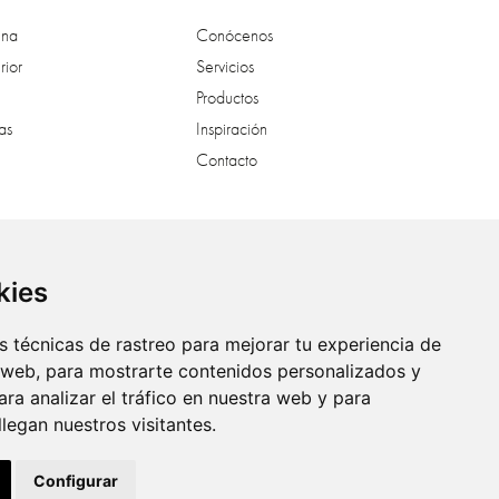
ina
Conócenos
rior
Servicios
Productos
as
Inspiración
Contacto
al
kies
 técnicas de rastreo para mejorar tu experiencia de
 web, para mostrarte contenidos personalizados y
ra analizar el tráfico en nuestra web y para
egan nuestros visitantes.
Configurar