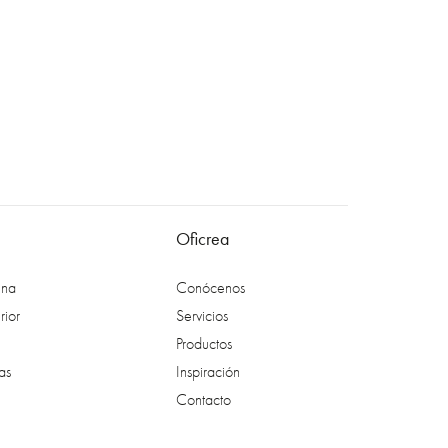
Oficrea
ina
Conócenos
rior
Servicios
Productos
as
Inspiración
Contacto