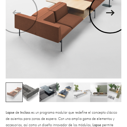
Lapse
de
Inclass
es un programa modular que redefine el concepto clásico
de asientos para zonas de espera. Con una amplia gama de elementos y
accesorios, así como un diseño innovador de los módulos,
Lapse
permite