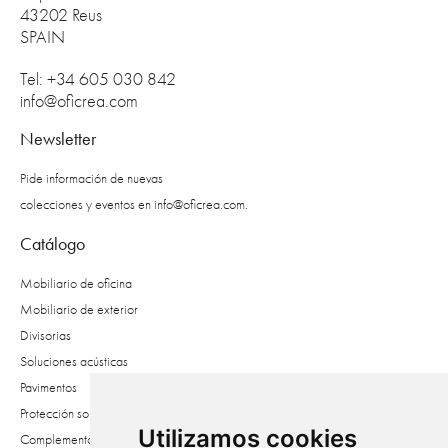
43202 Reus
SPAIN
Tel: +34 605 030 842
info@oficrea.com
Newsletter
Pide información de nuevas
colecciones y eventos en
info@oficrea.com
.
Catálogo
Mobiliario de oficina
Mobiliario de exterior
Divisorias
Soluciones acústicas
Pavimentos
Protección solar
Utilizamos cookies
Complementos