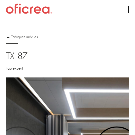
← Tabiques móviles
TX-87
Tabiexpert