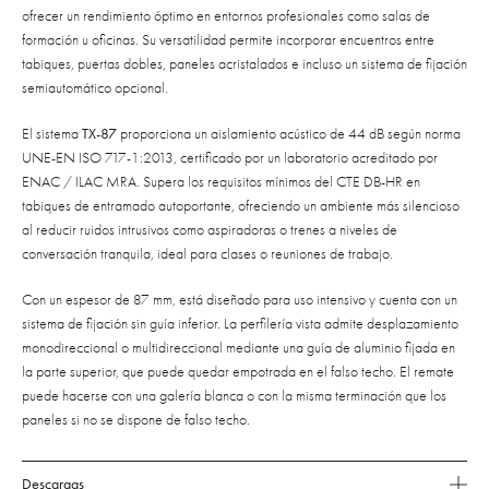
ofrecer un rendimiento óptimo en entornos profesionales como salas de
formación u oficinas. Su versatilidad permite incorporar encuentros entre
tabiques, puertas dobles, paneles acristalados e incluso un sistema de fijación
semiautomático opcional.
El sistema
TX-87
proporciona un aislamiento acústico de 44 dB según norma
UNE-EN ISO 717-1:2013, certificado por un laboratorio acreditado por
ENAC / ILAC MRA. Supera los requisitos mínimos del CTE DB-HR en
tabiques de entramado autoportante, ofreciendo un ambiente más silencioso
al reducir ruidos intrusivos como aspiradoras o trenes a niveles de
conversación tranquila, ideal para clases o reuniones de trabajo.
Con un espesor de 87 mm, está diseñado para uso intensivo y cuenta con un
sistema de fijación sin guía inferior. La perfilería vista admite desplazamiento
monodireccional o multidireccional mediante una guía de aluminio fijada en
la parte superior, que puede quedar empotrada en el falso techo. El remate
puede hacerse con una galería blanca o con la misma terminación que los
paneles si no se dispone de falso techo.
Descargas