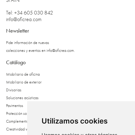
SPAIN
Tel: +34 605 030 842
info@oficrea.com
Newsletter
Pide información de nuevas
colecciones y eventos en
info@oficrea.com
.
Catálogo
Mobiliario de oficina
Mobiliario de exterior
Divisorias
Soluciones acústicas
Pavimentos
Protección solar
Utilizamos cookies
Complementos
Creatividad vegetal