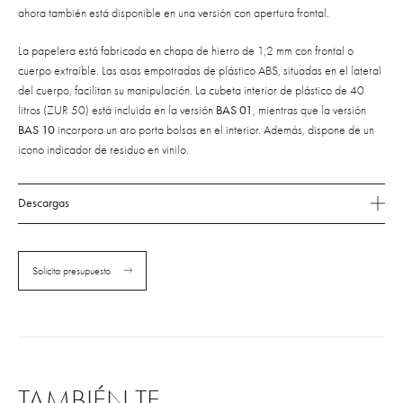
ahora también está disponible en una versión con apertura frontal.
La papelera está fabricada en chapa de hierro de 1,2 mm con frontal o
cuerpo extraíble. Las asas empotradas de plástico ABS, situadas en el lateral
del cuerpo, facilitan su manipulación. La cubeta interior de plástico de 40
litros (ZUR 50) está incluida en la versión
BAS 01
, mientras que la versión
BAS 10
incorpora un aro porta bolsas en el interior. Además, dispone de un
icono indicador de residuo en vinilo.
Descargas
Solicita presupuesto
TAMBIÉN TE