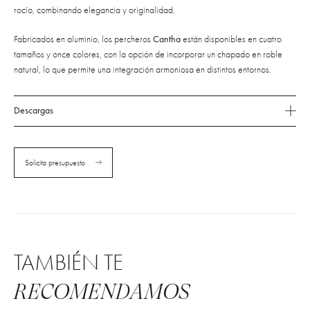
rocío, combinando elegancia y originalidad.
Fabricados en aluminio, los percheros
Cantha
están disponibles en cuatro
tamaños y once colores, con la opción de incorporar un chapado en roble
natural, lo que permite una integración armoniosa en distintos entornos.
Descargas
Solicita presupuesto
TAMBIÉN TE
RECOMENDAMOS