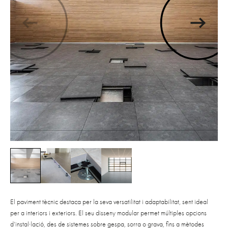
El paviment tècnic destaca per la seva versatilitat i adaptabilitat, sent ideal
per a interiors i exteriors. El seu disseny modular permet múltiples opcions
d’instal·lació, des de sistemes sobre gespa, sorra o grava, fins a mètodes