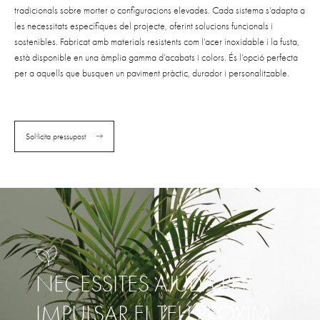
tradicionals sobre morter o configuracions elevades. Cada sistema s’adapta a
les necessitats específiques del projecte, oferint solucions funcionals i
sostenibles. Fabricat amb materials resistents com l’acer inoxidable i la fusta,
està disponible en una àmplia gamma d’acabats i colors. És l’opció perfecta
per a aquells que busquen un paviment pràctic, durador i personalitzable.
Sol·licita pressupost
NECESSITES AJUDA PER
IMPULSAR EL TEU PRÒXIM