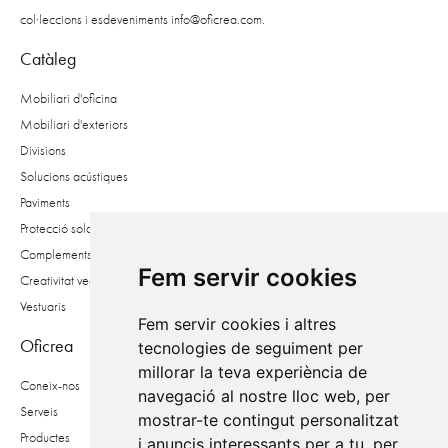
col·leccions i esdeveniments
info@oficrea.com
.
Catàleg
Mobiliari d'oficina
Mobiliari d'exteriors
Divisions
Solucions acústiques
Paviments
Protecció solar
Complements
Fem servir cookies
Creativitat vegetal
Vestuaris
Fem servir cookies i altres
Oficrea
tecnologies de seguiment per
millorar la teva experiència de
Coneix-nos
navegació al nostre lloc web, per
Serveis
mostrar-te contingut personalitzat
Productes
i anuncis interessants per a tu, per