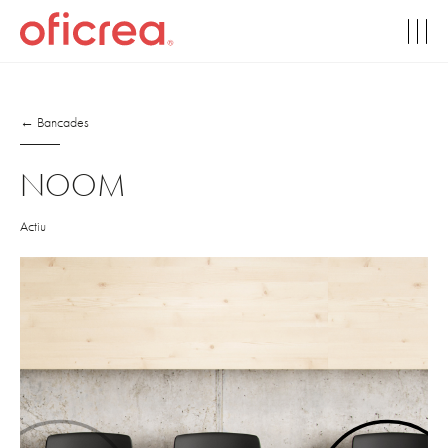
← Bancades
NOOM
Actiu