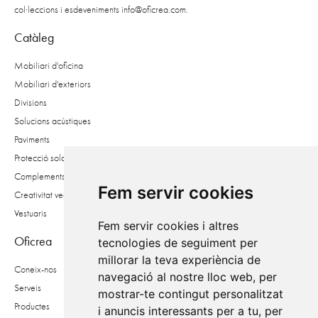
col·leccions i esdeveniments
info@oficrea.com
.
Catàleg
Mobiliari d'oficina
Mobiliari d'exteriors
Divisions
Solucions acústiques
Paviments
Protecció solar
Complements
Fem servir cookies
Creativitat vegetal
Vestuaris
Fem servir cookies i altres
Oficrea
tecnologies de seguiment per
millorar la teva experiència de
Coneix-nos
navegació al nostre lloc web, per
Serveis
mostrar-te contingut personalitzat
Productes
i anuncis interessants per a tu, per