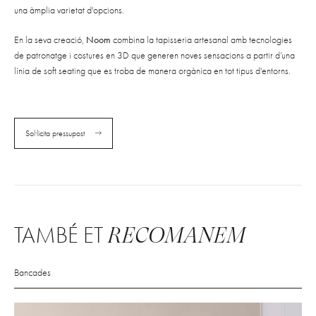
una àmplia varietat d'opcions.
En la seva creació,
Noom
combina la tapisseria artesanal amb tecnologies
de patronatge i costures en 3D que generen noves sensacions a partir d’una
línia de soft seating que es troba de manera orgànica en tot tipus d'entorns.
Sol·licita pressupost
TAMBÉ ET
RECOMANEM
Bancades