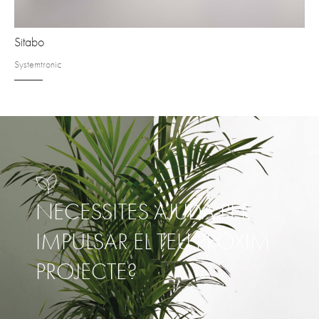
Sitabo
Systemtronic
NECESSITES AJUDA PER
IMPULSAR EL TEU PRÒXIM
PROJECTE?