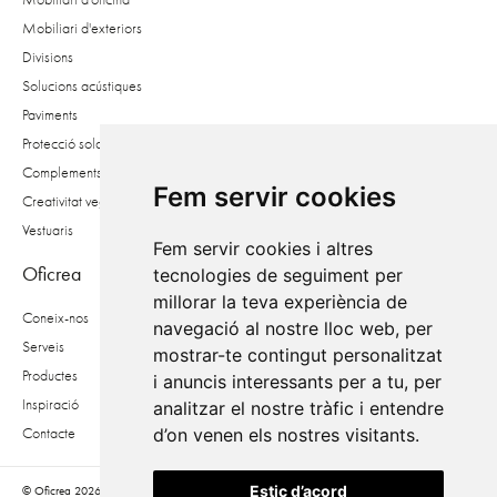
Mobiliari d'exteriors
Divisions
Solucions acústiques
Paviments
Protecció solar
Complements
Fem servir cookies
Creativitat vegetal
Vestuaris
Fem servir cookies i altres
Oficrea
tecnologies de seguiment per
millorar la teva experiència de
Coneix-nos
navegació al nostre lloc web, per
Serveis
mostrar-te contingut personalitzat
Productes
i anuncis interessants per a tu, per
Inspiració
analitzar el nostre tràfic i entendre
Contacte
d’on venen els nostres visitants.
Estic d’acord
© Oficrea 2026