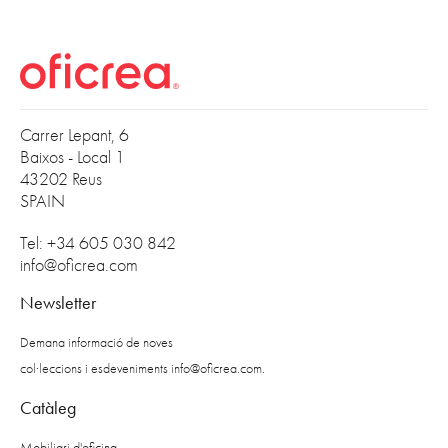
Carrer Lepant, 6
Baixos - Local 1
43202 Reus
SPAIN
Tel: +34 605 030 842
info@oficrea.com
Newsletter
Demana informació de noves
col·leccions i esdeveniments
info@oficrea.com
.
Catàleg
Mobiliari d'oficina